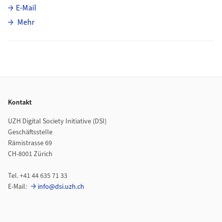
E-Mail
über Ning Wang
Mehr
Footer
Kontakt
UZH Digital Society Initiative (DSI)
Geschäftsstelle
Rämistrasse 69
CH-8001 Zürich
Tel. +41 44 635 71 33
E-Mail:
info@dsi.uzh.ch